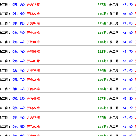
杀二肖：
《鸡、兔》
开兔16错
117期：
杀二尾：
《3、2》
杀二肖：
《牛、兔》
开鸡22准
116期：
杀二尾：
《5、9》
杀二肖：
《牛、狗》
开兔04准
115期：
杀二尾：
《1、8》
杀二肖：
《兔、狗》
开牛30准
114期：
杀二尾：
《2、5》
杀二肖：
《兔、马》
开蛇02准
113期：
杀二尾：
《4、8》
杀二肖：
《兔、马》
开狗09准
112期：
杀二尾：
《4、7》
杀二肖：
《兔、马》
开马01错
111期：
杀二尾：
《2、8》
杀二肖：
《兔、马》
开牛30准
110期：
杀二尾：
《5、8》
杀二肖：
《猴、马》
开兔16准
109期：
杀二尾：
《3、5》
杀二肖：
《猴、马》
开狗45准
108期：
杀二尾：
《2、6》
杀二肖：
《猴、鸡》
开马49准
107期：
杀二尾：
《5、8》
杀二肖：
《猴、马》
开鸡22准
106期：
杀二尾：
《4、7》
杀二肖：
《羊、马》
开兔28准
105期：
杀二尾：
《3、6》
杀二肖：
《羊、猴》
开马01准
104期：
杀二尾：
《3、8》