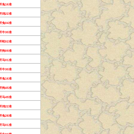
开兔16准
开鸡22准
开兔04准
开牛30准
开蛇02准
开狗09准
开马01准
开牛30准
开兔16准
开狗45准
开马49准
开鸡22准
开兔28准
开马01准