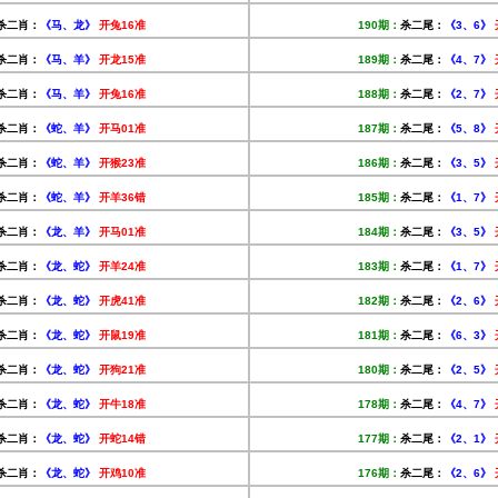
杀二肖：
《马、龙》
开兔16准
190期：
杀二尾：
《3、6》
杀二肖：
《马、羊》
开龙15准
189期：
杀二尾：
《4、7》
杀二肖：
《马、羊》
开兔16准
188期：
杀二尾：
《2、7》
杀二肖：
《蛇、羊》
开马01准
187期：
杀二尾：
《5、8》
杀二肖：
《蛇、羊》
开猴23准
186期：
杀二尾：
《3、5》
杀二肖：
《蛇、羊》
开羊36错
185期：
杀二尾：
《1、7》
杀二肖：
《龙、羊》
开马01准
184期：
杀二尾：
《3、5》
杀二肖：
《龙、蛇》
开羊24准
183期：
杀二尾：
《1、7》
杀二肖：
《龙、蛇》
开虎41准
182期：
杀二尾：
《2、6》
杀二肖：
《龙、蛇》
开鼠19准
181期：
杀二尾：
《6、3》
杀二肖：
《龙、蛇》
开狗21准
180期：
杀二尾：
《2、5》
杀二肖：
《龙、蛇》
开牛18准
178期：
杀二尾：
《4、7》
杀二肖：
《龙、蛇》
开蛇14错
177期：
杀二尾：
《2、1》
杀二肖：
《龙、蛇》
开鸡10准
176期：
杀二尾：
《2、6》