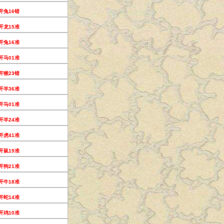
开兔16错
开龙15准
开兔16准
开马01准
开猴23错
开羊36准
开马01准
开羊24准
开虎41准
开鼠19准
开狗21准
开牛18准
开蛇14准
开鸡10准