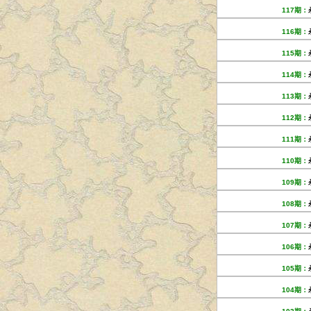
117期：
116期：
115期：
114期：
113期：
112期：
111期：
110期：
109期：
108期：
107期：
106期：
105期：
104期：