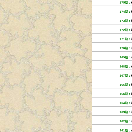
175期：
174期：
173期：
172期：
171期：
170期：
169期：
168期：
167期：
166期：
165期：
164期：
163期：
162期：
161期：