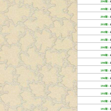
206期：
205期：
204期：
203期：
202期：
201期：
200期：
199期：
198期：
197期：
196期：
194期：
193期：
192期：
191期：