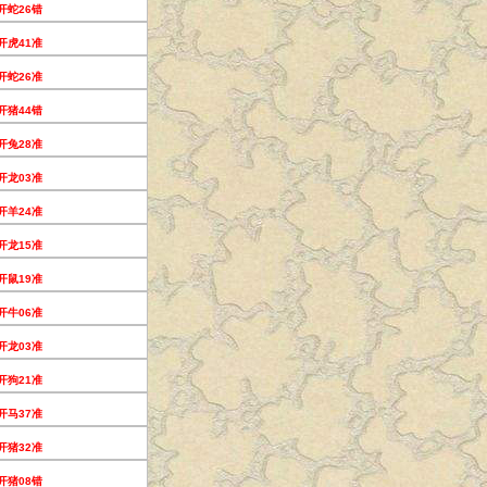
开蛇26错
开虎41准
开蛇26准
开猪44错
开兔28准
开龙03准
开羊24准
开龙15准
开鼠19准
开牛06准
开龙03准
开狗21准
开马37准
开猪32准
开猪08错