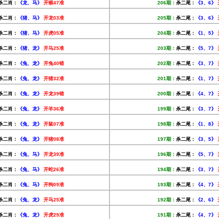
杀二肖：
《龙、马》
开猴47准
206期：
杀二尾：
《3、6》
杀二肖：
《猪、马》
开龙03准
205期：
杀二尾：
《3、6》
杀二肖：
《猪、马》
开虎05准
204期：
杀二尾：
《1、5》
杀二肖：
《猪、龙》
开马25准
203期：
杀二尾：
《5、7》
杀二肖：
《兔、龙》
开兔40错
202期：
杀二尾：
《3、7》
杀二肖：
《兔、龙》
开猪32准
201期：
杀二尾：
《1、7》
杀二肖：
《兔、龙》
开龙39错
200期：
杀二尾：
《4、7》
杀二肖：
《兔、龙》
开羊36准
199期：
杀二尾：
《3、7》
杀二肖：
《兔、龙》
开鼠07准
198期：
杀二尾：
《1、8》
杀二肖：
《兔、龙》
开猪08准
197期：
杀二尾：
《3、5》
杀二肖：
《兔、马》
开龙39准
196期：
杀二尾：
《5、7》
杀二肖：
《兔、马》
开蛇26准
194期：
杀二尾：
《3、7》
杀二肖：
《兔、马》
开狗09准
193期：
杀二尾：
《4、7》
杀二肖：
《兔、龙》
开马25准
192期：
杀二尾：
《2、6》
杀二肖：
《兔、龙》
开虎29准
191期：
杀二尾：
《4、7》